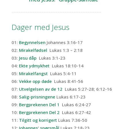
Dager med Jesus
01:
Begynnelsen
Johannes 3:16-17
02:
Mirakelfødsel
Lukas 1:3 – 2:18
03:
Jesu dåp
Lukas 3:1-23
04:
Ekte ydmykhet
Lukas 18:10-14
05:
Mirakelfangst
Lukas 5:4-11
06:
Vekke opp døde
Lukas 8:41-56
07:
Utvelgelsen av de 12
Lukas 5:27-28; 6:12-16
08:
Salig-prisningene
Lukas 6:17-23
09:
Bergprekenen Del 1
Lukas 6:24-27
10:
Bergprekenen Del 2
Lukas 6:27-42
11:
Tilgitt og korrigert
Lukas 7:36-50
12:
Johannes’ spørsmål
Lukas 7:18-23