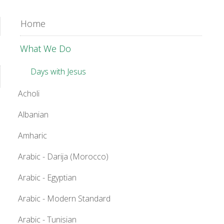
Home
What We Do
Days with Jesus
Acholi
Albanian
Amharic
Arabic - Darija (Morocco)
Arabic - Egyptian
Arabic - Modern Standard
Arabic - Tunisian