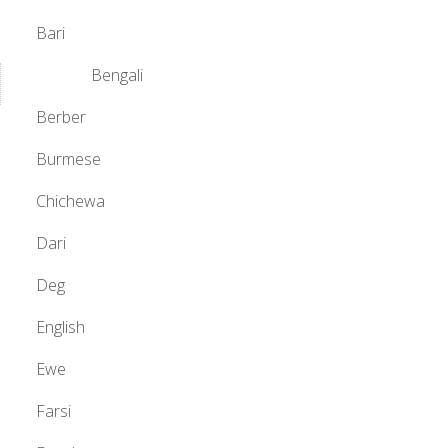
Bari
Bengali
Berber
Burmese
Chichewa
Dari
Deg
English
Ewe
Farsi