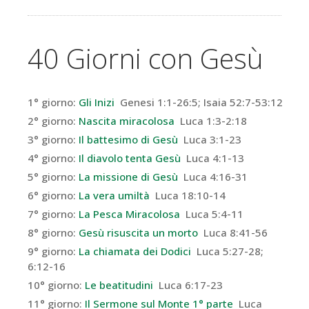
40 Giorni con Gesù
1° giorno:
Gli Inizi
Genesi 1:1-26:5; Isaia 52:7-53:12
2° giorno:
Nascita miracolosa
Luca 1:3-2:18
3° giorno:
Il battesimo di Gesù
Luca 3:1-23
4° giorno:
Il diavolo tenta Gesù
Luca 4:1-13
5° giorno:
La missione di Gesù
Luca 4:16-31
6° giorno:
La vera umiltà
Luca 18:10-14
7° giorno:
La Pesca Miracolosa
Luca 5:4-11
8° giorno:
Gesù risuscita un morto
Luca 8:41-56
9° giorno:
La chiamata dei Dodici
Luca 5:27-28;
6:12-16
10° giorno:
Le beatitudini
Luca 6:17-23
11° giorno:
Il Sermone sul Monte 1° parte
Luca