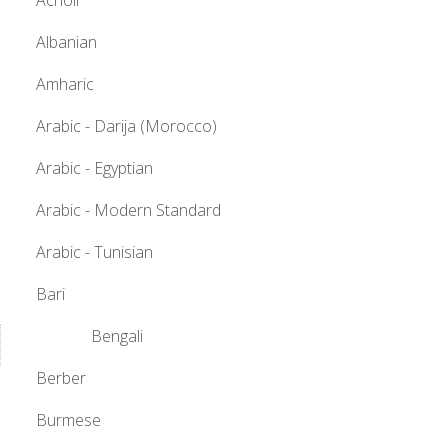
Acholi
Albanian
Amharic
Arabic - Darija (Morocco)
Arabic - Egyptian
Arabic - Modern Standard
Arabic - Tunisian
Bari
Bengali
Berber
Burmese