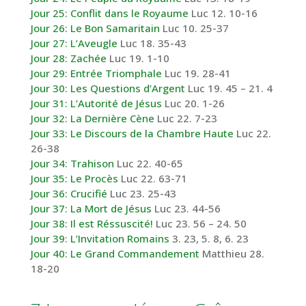
Jour 25: Conflit dans le Royaume
Luc 12. 10-16
Jour 26: Le Bon Samaritain
Luc 10. 25-37
Jour 27: L’Aveugle
Luc 18. 35-43
Jour 28: Zachée
Luc 19. 1-10
Jour 29: Entrée Triomphale
Luc 19. 28-41
Jour 30: Les Questions d’Argent
Luc 19. 45 – 21. 4
Jour 31: L’Autorité de Jésus
Luc 20. 1-26
Jour 32: La Dernière Cène
Luc 22. 7-23
Jour 33: Le Discours de la Chambre Haute
Luc 22.
26-38
Jour 34: Trahison
Luc 22. 40-65
Jour 35: Le Procès
Luc 22. 63-71
Jour 36: Crucifié
Luc 23. 25-43
Jour 37: La Mort de Jésus
Luc 23. 44-56
Jour 38: Il est Réssuscité!
Luc 23. 56 – 24. 50
Jour 39: L’Invitation Romains
3. 23, 5. 8, 6. 23
Jour 40: Le Grand Commandement
Matthieu 28.
18-20