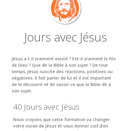
Jours
avec
Jésus
Jésus a t-il vraiment existé ? Est-il vraiment le Fils
de Dieu ? Que dit la Bible à son sujet ? De tout
temps, Jésus suscite des réactions, positives ou
négatives. Il fait parler de lui et il est important
de le découvrir et de savoir ce que la Bible dit à
son sujet.
40 Jours avec Jésus
Nous croyons que cette formation va changer
votre vision de Jésus et vous donner soif d’en