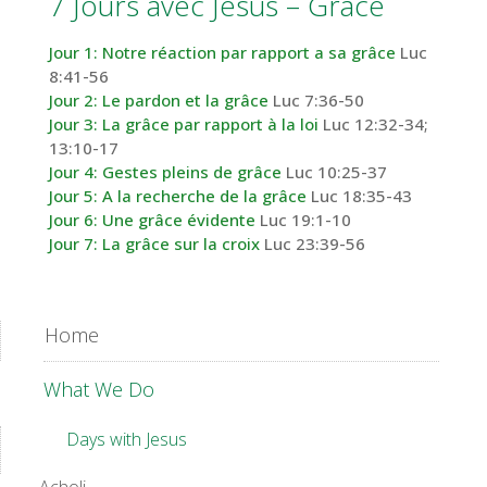
7 Jours avec Jésus – Grâce
Jour 1: Notre réaction par rapport a sa grâce
Luc
8:41-56
Jour 2: Le pardon et la grâce
Luc 7:36-50
Jour 3: La grâce par rapport à la loi
Luc 12:32-34;
13:10-17
Jour 4: Gestes pleins de grâce
Luc 10:25-37
Jour 5: A la recherche de la grâce
Luc 18:35-43
Jour 6: Une grâce évidente
Luc 19:1-10
Jour 7: La grâce sur la croix
Luc 23:39-56
Home
What We Do
Days with Jesus