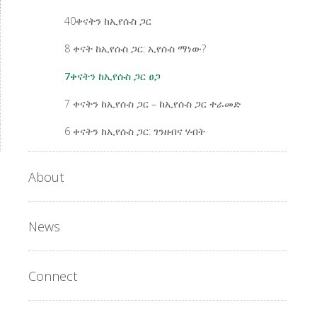
40ቀናትን ከኢየሱስ ጋር
8 ቀናት ከኢየሱስ ጋር: ኢየሱስ ማነው?
7ቀናትን ከኢየሱስ ጋር ፀጋ
7 ቀናትን ከኢየሱስ ጋር – ከኢየሱስ ጋር ተራመድ
6 ቀናትን ከኢየሱስ ጋር: ገንዘብና ሃብት
About
News
Connect