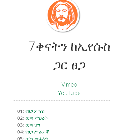
7ቀናትን ከኢየሱስ
ጋር ፀጋ
Vimeo
YouTube
01:
የፀጋ ምላሽ
02:
ፀጋና ምህረት
03:
ፀጋና ህግ
04:
የፀጋ ሥራዎች
05:
ፀጋን መፈለግ